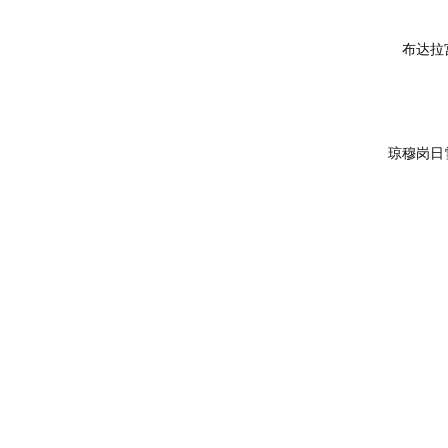
布达拉
琼穆岗日