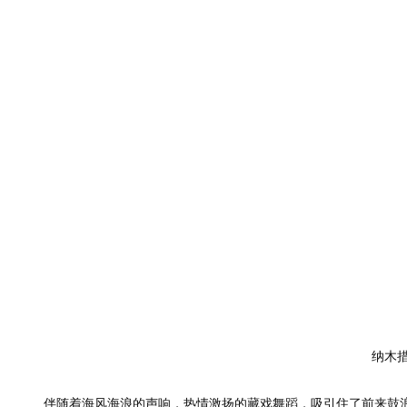
纳木
伴随着海风海浪的声响，热情激扬的藏戏舞蹈，吸引住了前来鼓浪