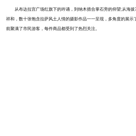
从布达拉宫广场红旗下的吟诵，到纳木措合掌石旁的仰望;从海拔7
祥和，数十张饱含拉萨风土人情的摄影作品一一呈现，多角度的展示
前聚满了市民游客，每件商品都受到了热烈关注。