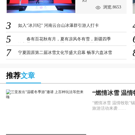
浏览:8653
3
如入“冰川纪” 河南云台山冰瀑群引游人打卡
5
春有百花秋有月，夏有凉风冬有雪，新疆四季
皆美景，最是留恋在冬季。近日，由新疆维吾尔自
7
治区文化和旅游厅策划开展的“新疆是个好地方 我在
宁夏固原第二届冰雪文化节盛大启幕 畅享六盘冰雪
新疆等你”网络主题传播活动，新疆冬季主题系列视
酷爽
频接连发布。充分展
推荐
文章
“燃情冰雪 温情
勒冬季文体旅游
“燃情冰雪 温情牧歌”
旅游活动来袭……