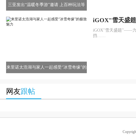
三亚发出“温暖冬季游”邀请 上百种玩法等
您来嗨
iGOX"雪天盛
不倦，势不可挡
iGOX"雪天盛筵"—
挡……
来里诺太浩湖与家人一起感受“冰雪奇缘”的
极致魅力
网友
跟帖
Copyrigh