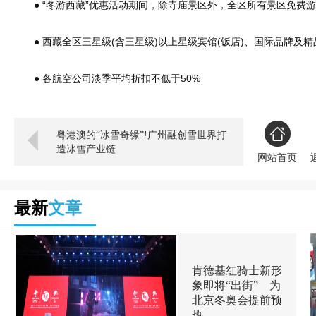
● “冬游西藏”优惠活动期间，除寺庙景区外，全区所有景区免费
● 西藏全区三星级(含三星级)以上星级宾馆(饭店)、国际品牌及精
● 各航空公司淡季平均折扣不低于50%
粤港澳的“冰雪奇缘”!广州融创雪世界打
造冰雪产业链
网站首页
最新
文章
肯德基红骑士新形
象即将“出街” 为
北京冬奥会提前预
热