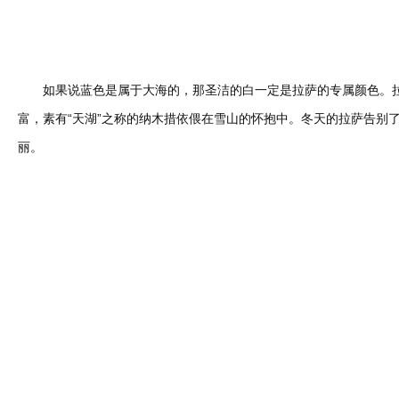
如果说蓝色是属于大海的，那圣洁的白一定是拉萨的专属颜色。拉
富，素有“天湖”之称的纳木措依偎在雪山的怀抱中。冬天的拉萨告别
丽。