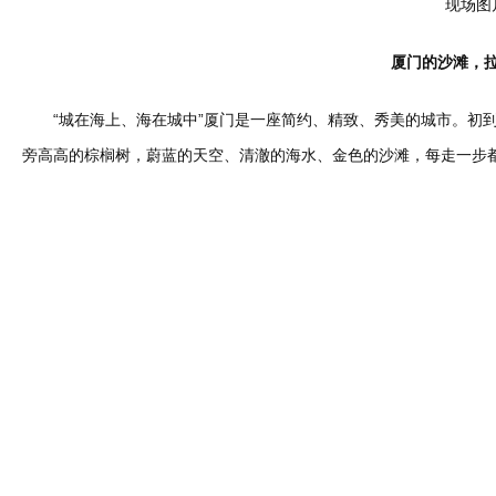
现场图
厦门的沙滩，
“城在海上、海在城中”厦门是一座简约、精致、秀美的城市。初到
旁高高的棕榈树，蔚蓝的天空、清澈的海水、金色的沙滩，每走一步