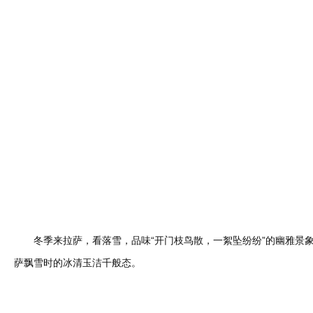
冬季来拉萨，看落雪，品味“开门枝鸟散，一絮坠纷纷”的幽雅景象
萨飘雪时的冰清玉洁千般态。