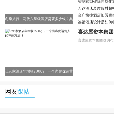
智慧转型破除同质化
识别算法助力酒店业
万达酒店及度假村超
营酒店落户上海
金广快捷酒店加盟费
冬季旅行，马代六星级酒店需要多少钱？奥
酒店加盟条件、流程
连锁酒店设计是如何
臻岛了解一下
喜达屋资本集团
斯酒店
喜达屋资本集团收购布
让96家酒店年增收2500万，一个尚客优运营
人的坪效方法论
网友
跟帖